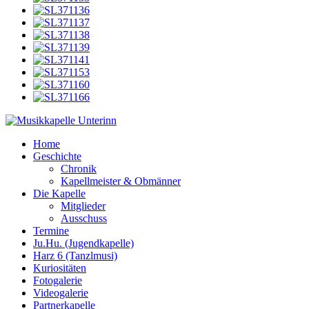
Home
Geschichte
Chronik
Kapellmeister & Obmänner
Die Kapelle
Mitglieder
Ausschuss
Termine
Ju.Hu. (Jugendkapelle)
Harz 6 (Tanzlmusi)
Kuriositäten
Fotogalerie
Videogalerie
Partnerkapelle