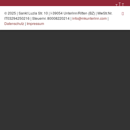
© 2025 | Sankt Luzia Str. 10 | I-39054 Unterinn/Ritten (BZ) | MwStr.Nr.
IT03294250216 | Steuernr. 80008220214 |
info@mkunterinn.com
|
Datenschutz
|
Impressum